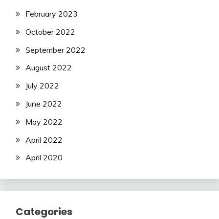
February 2023
October 2022
September 2022
August 2022
July 2022
June 2022
May 2022
April 2022
April 2020
Categories