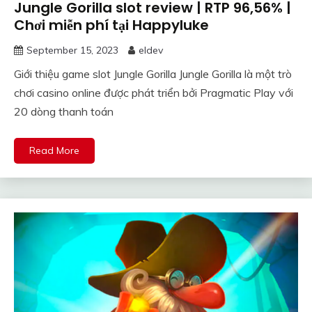
Jungle Gorilla slot review | RTP 96,56% |
Chơi miễn phí tại Happyluke
September 15, 2023
eldev
Giới thiệu game slot Jungle Gorilla Jungle Gorilla là một trò
chơi casino online được phát triển bởi Pragmatic Play với
20 dòng thanh toán
Read More