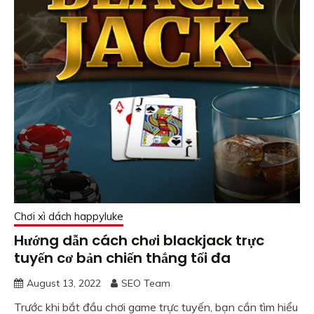
Chơi xì dách happyluke
Hướng dẫn cách chơi blackjack trực
tuyến cơ bản chiến thắng tối đa
August 13, 2022
SEO Team
Trước khi bắt đầu chơi game trực tuyến, bạn cần tìm hiểu