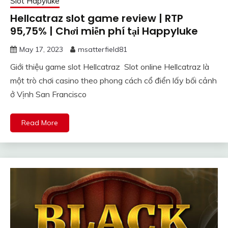
Slot Hapyluke
Hellcatraz slot game review | RTP
95,75% | Chơi miễn phí tại Happyluke
May 17, 2023
msatterfield81
Giới thiệu game slot Hellcatraz Slot online Hellcatraz là
một trò chơi casino theo phong cách cổ điển lấy bối cảnh
ở Vịnh San Francisco
Read More