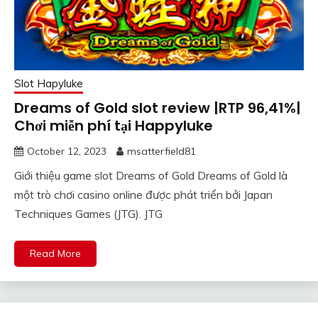
Slot Hapyluke
Dreams of Gold slot review |RTP 96,41%|
Chơi miễn phí tại Happyluke
October 12, 2023
msatterfield81
Giới thiệu game slot Dreams of Gold Dreams of Gold là
một trò chơi casino online được phát triển bởi Japan
Techniques Games (JTG). JTG
Read More