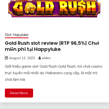
Slot Hapyluke
Gold Rush slot review |RTP 96,5%| Chơi
miễn phí tại Happyluke
August 12, 2023
eldev
Giới thiệu game slot Gold Rush Gold Rush, trò chơi casino
trực tuyến mới nhất do Habanero cung cấp, là một trò
chơi làm hài
Read More