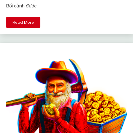
Bối cảnh được
Read More