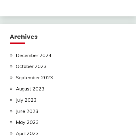
Archives
December 2024
October 2023
September 2023
August 2023
July 2023
June 2023
May 2023
April 2023