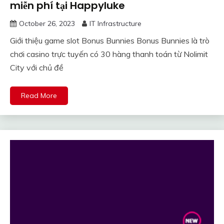
miễn phí tại Happyluke
October 26, 2023
IT Infrastructure
Giới thiệu game slot Bonus Bunnies Bonus Bunnies là trò
chơi casino trực tuyến có 30 hàng thanh toán từ Nolimit
City với chủ đề
Read More