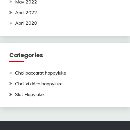
May 2022
April 2022
April 2020
Categories
Chơi baccarat happyluke
Chơi xì dách happyluke
Slot Hapyluke