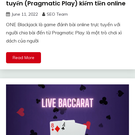
tuyến (Pragmatic Play) kiếm tiền online
June 11, 2022
SEO Team
ONE Blackjack là game đánh bài online trực tuyến với
người chia bài đến từ Pragmatic Play. là một trò chơi xì
dách của người
Read More