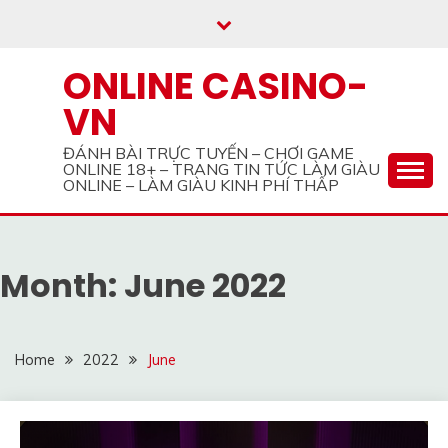
Skip
to
content
ONLINE CASINO-
VN
ĐÁNH BÀI TRỰC TUYẾN – CHƠI GAME
ONLINE 18+ – TRANG TIN TỨC LÀM GIÀU
ONLINE – LÀM GIÀU KINH PHÍ THẤP
Month:
June 2022
Home
2022
June