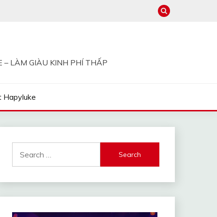
 – LÀM GIÀU KINH PHÍ THẤP
t Hapyluke
Search
for: