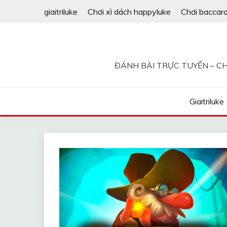
Skip
giaitriluke
Chơi xì dách happyluke
Chơi baccar
to
content
ĐÁNH BÀI TRỰC TUYẾN – CH
Giaitriluke