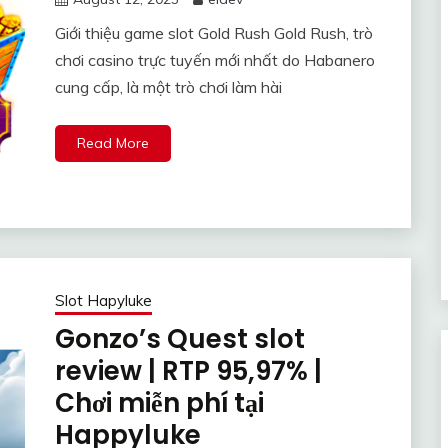
Giới thiệu game slot Gold Rush Gold Rush, trò
chơi casino trực tuyến mới nhất do Habanero
cung cấp, là một trò chơi làm hài
Read More
Slot Hapyluke
Gonzo’s Quest slot
review | RTP 95,97% |
Chơi miễn phí tại
Happyluke