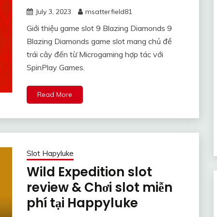
July 3, 2023
msatterfield81
Giới thiệu game slot 9 Blazing Diamonds 9
Blazing Diamonds game slot mang chủ đề
trái cây đến từ Microgaming hợp tác với
SpinPlay Games.
Read More
Slot Hapyluke
Wild Expedition slot
review & Chơi slot miễn
phí tại Happyluke