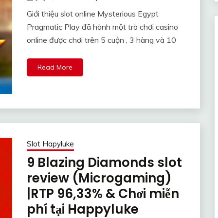
Giới thiệu slot online Mysterious Egypt
Pragmatic Play đã hành một trò chơi casino
online được chơi trên 5 cuộn , 3 hàng và 10
Read More
Slot Hapyluke
9 Blazing Diamonds slot
review (Microgaming)
|RTP 96,33% & Chơi miễn
phí tại Happyluke