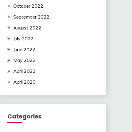
October 2022
September 2022
August 2022
July 2022
June 2022
May 2022
April 2022
April 2020
Categories