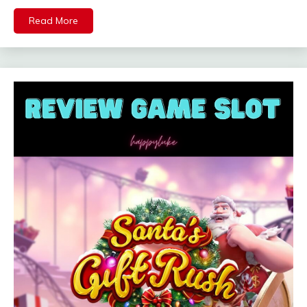
Read More